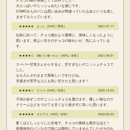
大人っぽいデニッシュみたいな感じです。
COMOさんのパンは思い込みが間違っていたなあといつも楽し
ませてもらっています。
★★★★★ よっし［50代／男性］
2021.07.17
以前に比べて、チョコ感がより濃厚に、美味しくなったように
思います。程よい甘さのチョコの味わいが、気に入っていま
す。
★★★★☆ 3食パン食べたい［40代／女性］
2021.06.01
スーパー甘党さんからすると、甘すぎないデニッシュチョコで
した。
もちろんそのままで美味しいですけどね。
甘過ぎが苦手な人にも良い甘さだと思います！
★★★★☆ りっぺ［30代／女性］
2020.12.25
子供が必ずこのデニッシュチョコを選びます。優しい味なので
クリームなどをつけても甘くなり過ぎずに良いと思います。
★★★★★ そらてり［40代／女性］
2020.05.30
驚くほどしっとりした生地で、チョコの風味も贅沢なほど！
長期保存のパンなので味には期待していませんでしたがそのお