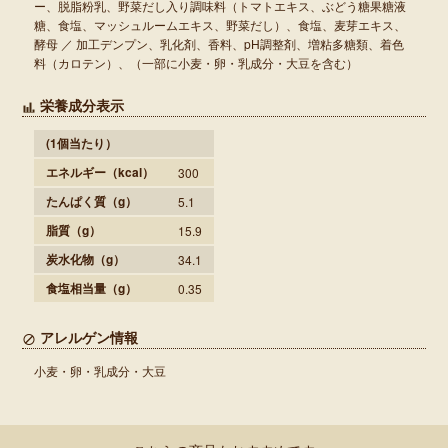
ー、脱脂粉乳、野菜だし入り調味料（トマトエキス、ぶどう糖果糖液
糖、食塩、マッシュルームエキス、野菜だし）、食塩、麦芽エキス、
酵母 ／ 加工デンプン、乳化剤、香料、pH調整剤、増粘多糖類、着色
料（カロテン）、（一部に小麦・卵・乳成分・大豆を含む）
栄養成分表示
(1個当たり）
エネルギー
（kcal）
300
たんぱく質
（g）
5.1
脂質
（g）
15.9
炭水化物
（g）
34.1
食塩相当量
（g）
0.35
アレルゲン情報
小麦・卵・乳成分・大豆