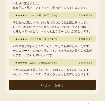
いしさに驚きました。
保存用にと思っていてもすぐに食べたくなってしまいます。
★★★★☆ コーヒー豆［40代／女性］
2019.03.01
子どものお気に入り。外出先で見つけてお土産に購入しまし
た。忙しい朝にパパッと食べられいいですね（子どもはゆっく
り味わっていました）～もっと近くで手に入れば嬉しいです。
★★★★★ けいこまり［30代／女性］
2018.12.07
パン生地がやわらかくてふんわりでとても美味しかったです。
チョコレートもしっかり濃いです。あっためると甘くなる気が
します。どちらもおいしいです
★★★★★ あきこ［70代以上／女性］
2018.11.01
チョコの味が濃厚で良いです。そのままでも美味しいのです
が、オーブントースターで温めるともっと美味しくなります
レビューを書く