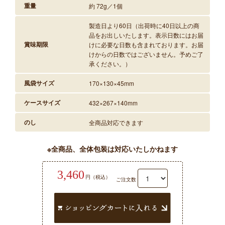
重量
約 72g／1個
製造日より60日（出荷時に40日以上の商
品をお出しいたします。表示日数にはお届
賞味期限
けに必要な日数も含まれております。お届
けからの日数ではございません。予めご了
承ください。）
風袋サイズ
170×130×45mm
ケースサイズ
432×267×140mm
のし
全商品対応できます
※全商品、全体包装は対応いたしかねます
3,460
円（税込）
ご注文数