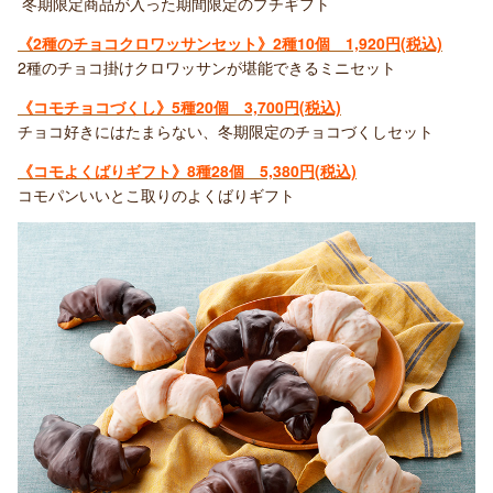
冬期限定商品が入った期間限定のプチギフト
《2種のチョコクロワッサンセット》2
種10個 1,920円(税込)
2種のチョコ掛けクロワッサンが堪能できるミニセット
《コモチョコづくし》5
種20個 3,700円(税込)
チョコ好きにはたまらない、冬期限定のチョコづくしセット
《コモよくばりギフト》8
種28個 5,380円(税込)
コモパンいいとこ取りのよくばりギフト