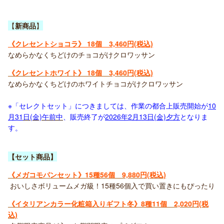
【
新商品
】
《
クレセントショコラ
》
18個 3,460円(税込)
なめらかなくちどけのチョコがけクロワッサン
《
クレセントホワイト
》
18個 3,460円(税込)
なめらかなくちどけのホワイトチョコがけクロワッサン
※「セレクトセット」につきましては、
作業の都合上
販売開始が
10
月31
日(金)午前中
、販売終了が
2026年2月13日(金)
夕方
となりま
す。
【セット商品】
《メガコモパンセット》15
種56個 9,880円(税込)
おいしさボリュームメガ級！15種56個入で買い置きにもぴったり
《イタリアンカラー化粧箱入りギフト冬》8
種11個 2,020円(税
込)