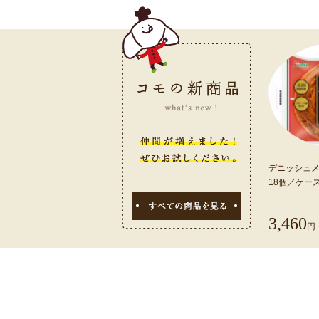
デニッシュ
18個／ケー
3,460
円