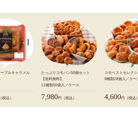
コモの新商品
仲間が増えました！ ぜひお試しください。
メープルキャラメル
たっぷりコモパン50個セット
コモベストセレクシ
ス
【送料無料】
9種類28個入／ケー
11種類50個入／ケース
すべての商品を見る
7,980
4,600
（税込）
円（税込）
円（税込