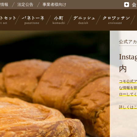
用情報
法定公告
事業者様向け
式会社コモ
会員登
公式ア
セット
パネトーネ
小町
デニッシュ
クロワッサン
Ins
内
コモ公式アカウ
な情報を
ローしてく
詳しくは