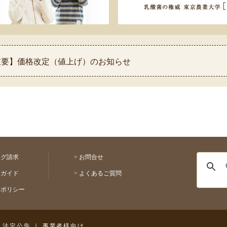
 【重要】価格改定（値上げ）のお知らせ
 【重要】熊本県熊本地方を震源とする地震の影響について
 ◆お盆休み中の配送スケジュールのお知らせ◆
 【祝！表彰】コモふるさと納税品が2026年自治体アワード金賞
【重要】配送料金改定(値上げ)のお知らせ
ログ請求
>
お問合せ
用ガイド
>
よくあるご質問
トポリシー
｜
法定公告
｜
事業者様向け