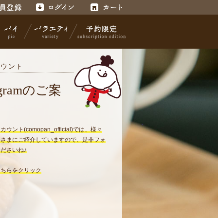
録
ログイン
カート
カウント
パイ
バラエティ
予約限定
tagramのご案
ント(comopan_official)では、様々
皆さまにご紹介していますので、是非フォ
ださいね♪
こちらをクリック