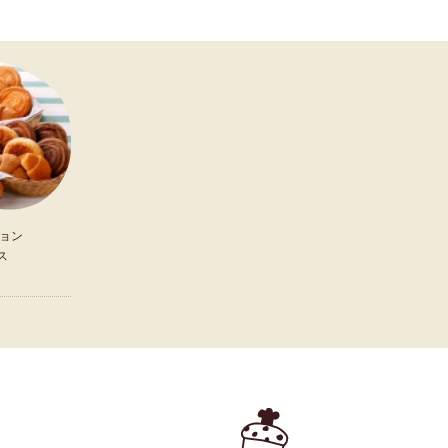
ョン
ス
）