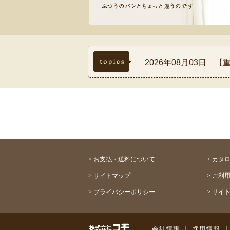
topics
2026年08月03日
2026年07月30日
2026年07月17日
2026年07月03日
2026年08月03日 
>
お支払・送料について
>
カタ
>
サイトマップ
>
ご利
>
プライバシーポリシー
>
サイ
株式会社コモ
会社情報
｜
採用情報