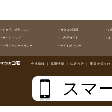
2026年07月03日 【祝！表彰】コモふるさ
2026年08月03日 【重要】配送料金改定(値
>
お支払・送料について
>
カタログ請求
>
お
>
サイトマップ
>
ご利用ガイド
>
よ
>
プライバシーポリシー
>
サイトポリシー
株式会社コモ
会社情報
｜
採用情報
｜
法定公告
｜
事業者様向け
スマ