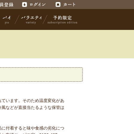
録
ログイン
カート
パイ
バラエティ
予約限定
れています。そのため温度変化があ
冷風などが直接当たるような保管は
品に付着すると味や食感の劣化につ