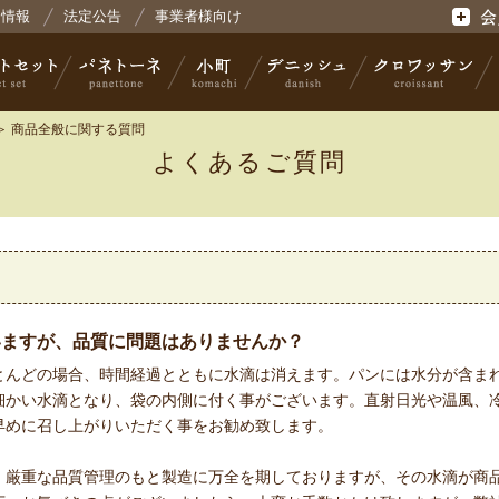
会社コモ
用情報
法定公告
事業者様向け
会員登
＞ 商品全般に関する質問
よくあるご質問
セット
パネトーネ
小町
デニッシュ
クロワッサン
いますが、品質に問題はありませんか？
とんどの場合、時間経過とともに水滴は消えます。パンには水分が含ま
細かい水滴となり、袋の内側に付く事がございます。直射日光や温風、
早めに召し上がりいただく事をお勧め致します。
、厳重な品質管理のもと製造に万全を期しておりますが、その水滴が商