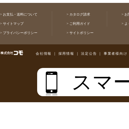
>
お支払・送料について
>
カタログ請求
>
お
>
サイトマップ
>
ご利用ガイド
>
よ
>
プライバシーポリシー
>
サイトポリシー
株式会社コモ
会社情報
｜
採用情報
｜
法定公告
｜
事業者様向け
スマ