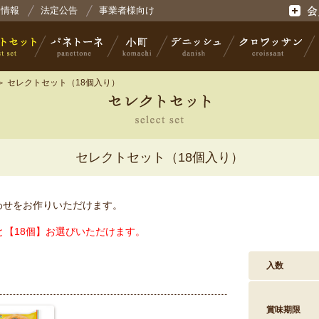
会社コモ
用情報
法定公告
事業者様向け
会員登
＞ セレクトセット（18個入り）
セット
パネトーネ
小町
デニッシュ
クロワッサン
セレクトセット（18個入り）
わせをお作りいただけます。
と【
18
個】お選びいただけます。
入数
賞味期限