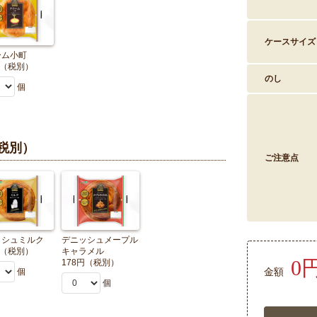
ケースサイズ
ーム小町
円（税別）
のし
個
税別）
ご注意点
ッシュミルク
デニッシュメープル
円（税別）
キャラメル
0
178円（税別）
金額
個
個