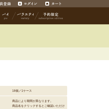
録
ログイン
カート
パイ
バラエティ
予約限定
18個／1ケース
商品により期間が異なります。
商品名をクリックするとご確認いただけ