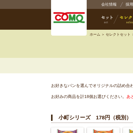
株式
会社情報
採
ホーム
＞
セレクトセット
セット
セレクト
お好きなパンを選んでオリジナルの詰め合
お好みの商品を計18個お選びください。
あ
小町シリーズ 178円（税別）