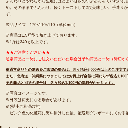
ふんわりとやわらかな生地にほどよい甘さのつぶあんをていねいに
め。そのままでふんわり、軽くトーストして2度美味しい。手造りか
ぞ。
製品サイズ 170×110×110（単位mm）
※商品は1.5斤型で焼き上げております。
※1斤は340ｇ以上です。
★★ご注意ください★★
通常商品と一緒にご注文いただいた場合は予約商品と一緒（締切から
※
通常商品との別送をご希望の場合は、各々税込
6,000
円以上のご注文で
また、北海道、沖縄県につきましてはお買上げ金額に関わらず税込
1,100
予約商品と別送の場合は、各々税込
1,100
円の送料がかかります。
※写真はイメージです。
※外装は変更になる場合があります。
※(熨斗ご希望の方)
ピンク色の化粧箱に熨斗掛けした後、配送用ダンボールにてお手