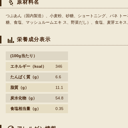
原材料名
つぶあん（国内製造）、小麦粉、砂糖、ショートニング、パネ トー
糖、食塩、マッシュルームエキ ス、野菜だし）、食塩、麦芽エキス、
栄養成分表示
(100g当たり）
エネルギー
（kcal）
346
たんぱく質
（g）
6.6
脂質
（g）
11.1
炭水化物
（g）
54.8
食塩相当量
（g）
0.35