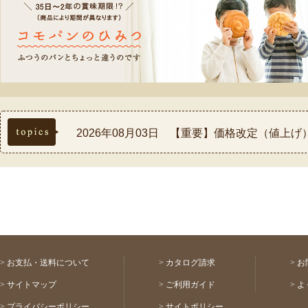
topics
2026年08月03日 【重要】価格改定（値上
2026年07月30日 【重要】熊本県熊本地方
2026年07月17日 ◆お盆休み中の配送スケ
2026年07月03日 【祝！表彰】コモふるさ
2026年08月03日 【重要】配送料金改定(値
>
お支払・送料について
>
カタログ請求
>
お
>
サイトマップ
>
ご利用ガイド
>
よ
>
プライバシーポリシー
>
サイトポリシー