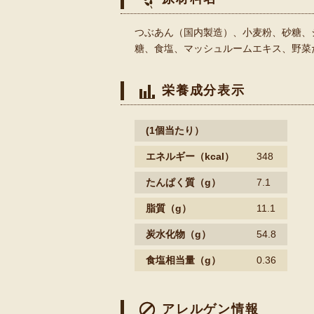
つぶあん（国内製造）、小麦粉、砂糖、
糖、食塩、マッシュルームエキス、野菜
栄養成分表示
(1個当たり）
エネルギー
（kcal）
348
たんぱく質
（g）
7.1
脂質
（g）
11.1
炭水化物
（g）
54.8
食塩相当量
（g）
0.36
アレルゲン情報