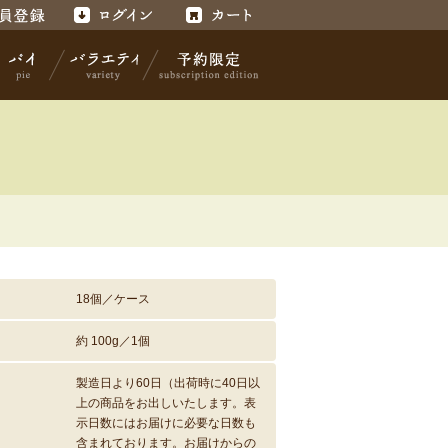
録
ログイン
カート
パイ
バラエティ
予約限定
18個／ケース
約 100g／1個
製造日より60日（出荷時に40日以
上の商品をお出しいたします。表
示日数にはお届けに必要な日数も
含まれております。お届けからの