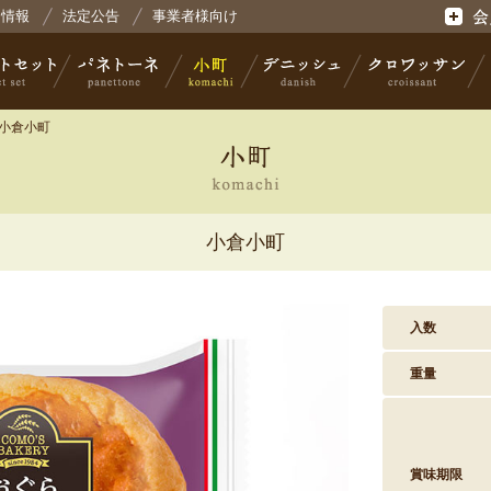
会社コモ
用情報
法定公告
事業者様向け
会員登
 小倉小町
セット
パネトーネ
小町
デニッシュ
クロワッサン
小倉小町
入数
重量
賞味期限