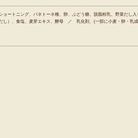
ショートニング、パネトーネ種、卵、ぶどう糖、脱脂粉乳、野菜だし入
だし）、食塩、麦芽エキス、酵母 ／ 乳化剤、(一部に小麦・卵・乳成