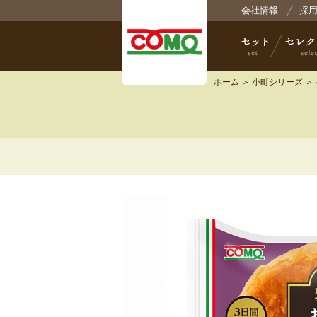
株式
会社情報
採
ホーム
＞
小町シリーズ
＞
セット
セレクト