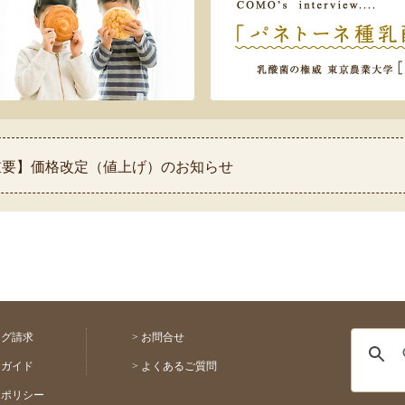
 【重要】価格改定（値上げ）のお知らせ
 【重要】熊本県熊本地方を震源とする地震の影響について
 ◆お盆休み中の配送スケジュールのお知らせ◆
 【祝！表彰】コモふるさと納税品が2026年自治体アワード金賞
【重要】配送料金改定(値上げ)のお知らせ
ログ請求
>
お問合せ
用ガイド
>
よくあるご質問
トポリシー