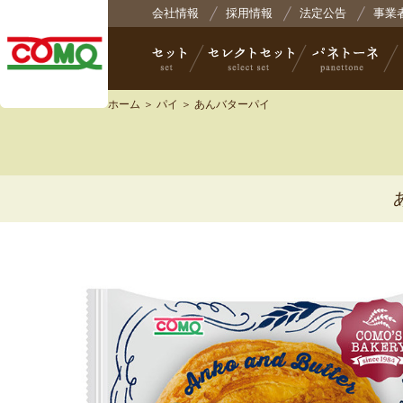
株式会社コモ
会社情報
採用情報
法定公告
事業
ホーム
＞
パイ
＞ あんバターパイ
セット
セレクトセット
パネトーネ
小