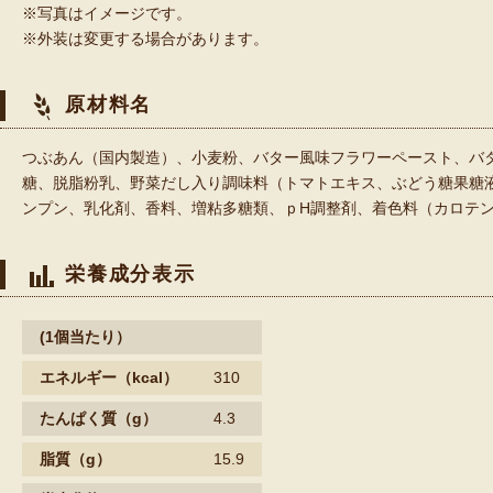
※写真はイメージです。
※外装は変更する場合があります。
原材料名
つぶあん（国内製造）、小麦粉、バター風味フラワーペースト、バ
糖、脱脂粉乳、野菜だし入り調味料（トマトエキス、ぶどう糖果糖
ンプン、乳化剤、香料、増粘多糖類、ｐH調整剤、着色料（カロテン
栄養成分表示
(1個当たり）
エネルギー
（kcal）
310
たんぱく質
（g）
4.3
脂質
（g）
15.9