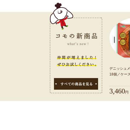
デニッシュ
18個／ケー
3,460
円