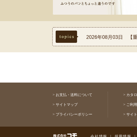
topics
2026年08月03日
2026年07月30日
2026年07月17日
2026年07月03日
2026年08月03日 
>
お支払・送料について
>
カタ
>
サイトマップ
>
ご利
>
プライバシーポリシー
>
サイ
株式会社コモ
会社情報
｜
採用情報