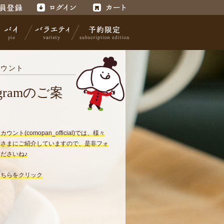
録
ログイン
カート
カウント
パイ
バラエティ
予約限定
tagramのご案
ント(comopan_official)では、様々
皆さまにご紹介していますので、是非フォ
ださいね♪
こちらをクリック