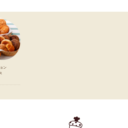
ョン
ス
）