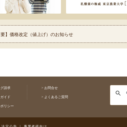
 【重要】価格改定（値上げ）のお知らせ
 【重要】熊本県熊本地方を震源とする地震の影響について
 ◆お盆休み中の配送スケジュールのお知らせ◆
 【祝！表彰】コモふるさと納税品が2026年自治体アワード金賞
【重要】配送料金改定(値上げ)のお知らせ
ログ請求
>
お問合せ
用ガイド
>
よくあるご質問
トポリシー
｜
法定公告
｜
事業者様向け