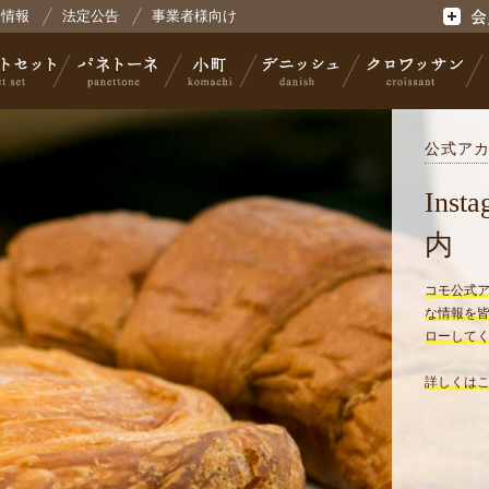
用情報
法定公告
事業者様向け
式会社コモ
会員登
公式ア
セット
パネトーネ
小町
デニッシュ
クロワッサン
Ins
内
コモ公式アカウ
な情報を
ローしてく
詳しくは