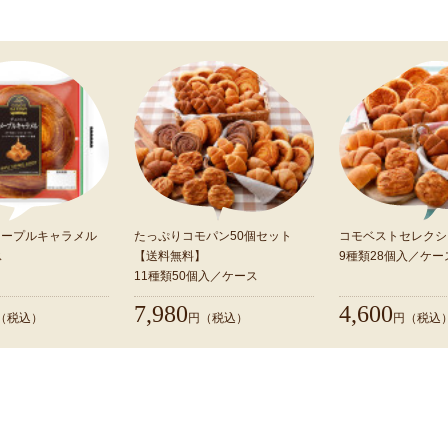
コモの新商品
仲間が増えました！ ぜひお試しください。
メープルキャラメル
たっぷりコモパン50個セット
コモベストセレクシ
ス
【送料無料】
9種類28個入／ケー
11種類50個入／ケース
すべての商品を見る
7,980
4,600
（税込）
円（税込）
円（税込