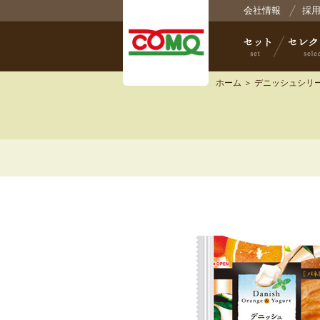
株式
会社情報
採
ホーム
＞
デニッシュシリ
セット
セレクト