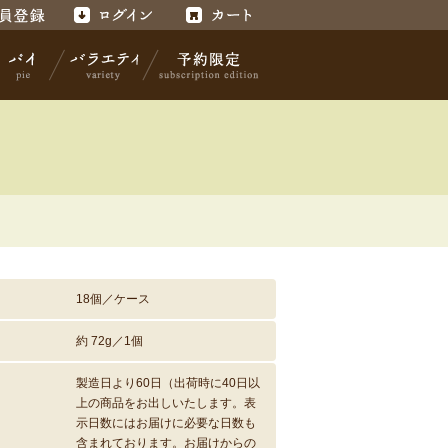
録
ログイン
カート
パイ
バラエティ
予約限定
18個／ケース
約 72g／1個
製造日より60日（出荷時に40日以
上の商品をお出しいたします。表
示日数にはお届けに必要な日数も
含まれております。お届けからの