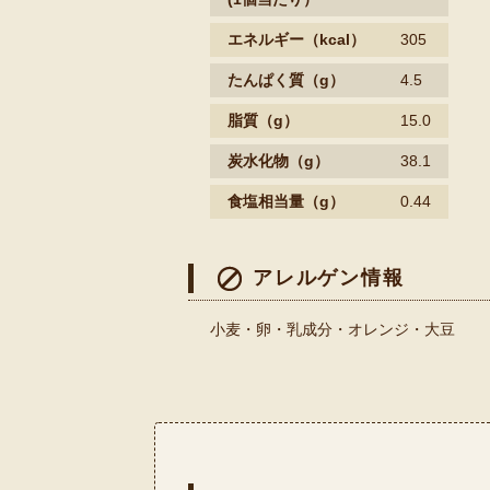
エネルギー
（kcal）
305
たんぱく質
（g）
4.5
脂質
（g）
15.0
炭水化物（g）
38.1
食塩相当量
（g）
0.44
アレルゲン情報
小麦・卵・乳成分・オレンジ・大豆