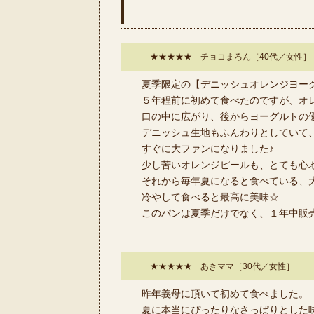
★★★★★ チョコまろん［40代／女性］
夏季限定の【デニッシュオレンジヨー
５年程前に初めて食べたのですが、オ
口の中に広がり、後からヨーグルトの
デニッシュ生地もふんわりとしていて
すぐに大ファンになりました♪
少し苦いオレンジピールも、とても心
それから毎年夏になると食べている、
冷やして食べると最高に美味☆
このパンは夏季だけでなく、１年中販売
★★★★★ あきママ［30代／女性］
昨年義母に頂いて初めて食べました。
夏に本当にぴったりなさっぱりとした