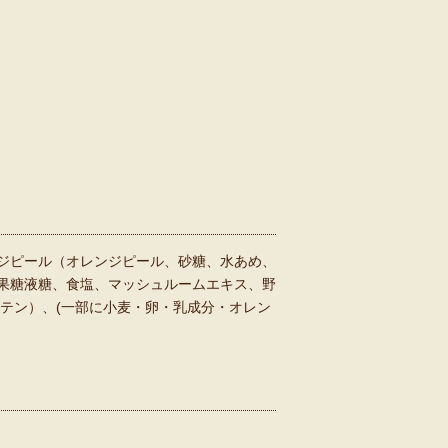
ジピール（オレンジピール、砂糖、水あめ、
果糖液糖、食塩、マッシュルームエキス、野
テン）、(一部に小麦・卵・乳成分・オレン