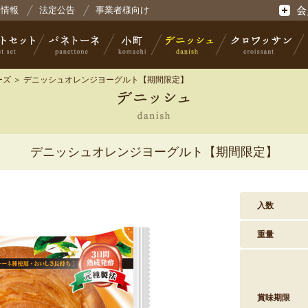
会社コモ
用情報
法定公告
事業者様向け
会員登
ーズ
＞ デニッシュオレンジヨーグルト【期間限定】
セット
パネトーネ
小町
デニッシュ
クロワッサン
デニッシュオレンジヨーグルト【期間限定】
入数
重量
賞味期限