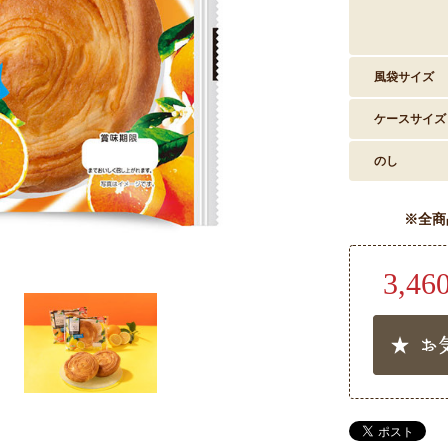
風袋サイズ
ケースサイズ
のし
※全商
3,46