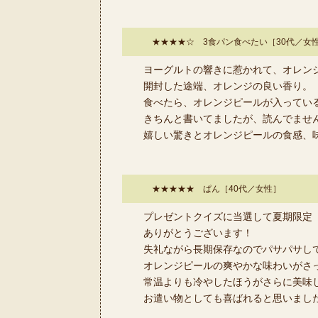
★★★★☆ 3食パン食べたい［30代／女
ヨーグルトの響きに惹かれて、オレン
開封した途端、オレンジの良い香り。
食べたら、オレンジピールが入ってい
きちんと書いてましたが、読んでませ
嬉しい驚きとオレンジピールの食感、
★★★★★ ぱん［40代／女性］
プレゼントクイズに当選して夏期限定「
ありがとうございます！
失礼ながら長期保存なのでパサパサし
オレンジピールの爽やかな味わいがさ
常温よりも冷やしたほうがさらに美味
お遣い物としても喜ばれると思いました(