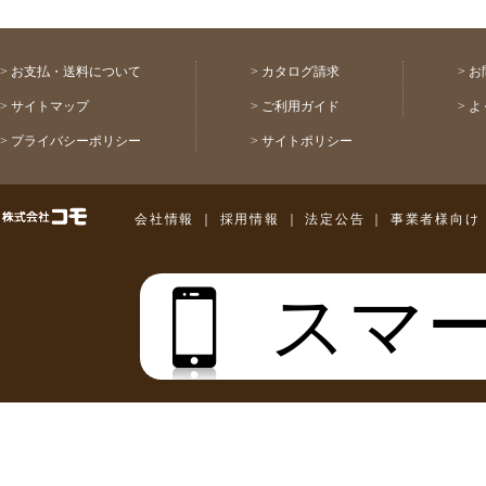
>
お支払・送料について
>
カタログ請求
>
お
>
サイトマップ
>
ご利用ガイド
>
よ
>
プライバシーポリシー
>
サイトポリシー
株式会社コモ
会社情報
｜
採用情報
｜
法定公告
｜
事業者様向け
スマ