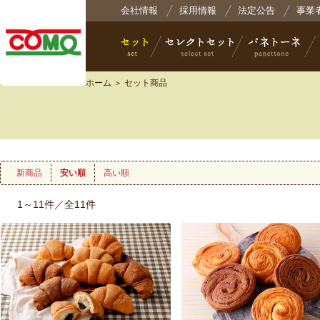
株式会社コモ
会社情報
採用情報
法定公告
事業
ホーム
＞ セット商品
セット
セレクトセット
パネトーネ
小
新商品
安い順
高い順
1～11件／全11件