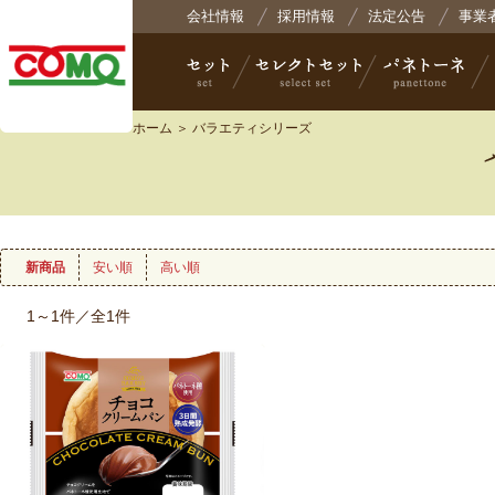
株式会社コモ
会社情報
採用情報
法定公告
事業
ホーム
＞ バラエティシリーズ
セット
セレクトセット
パネトーネ
小
新商品
安い順
高い順
1～1件／全1件