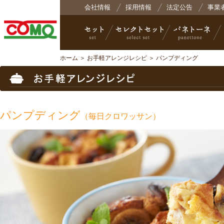
株式会社コモ
会社情報
採用情報
法定公告
事業
ホーム
＞
お手軽アレンジレシピ
＞ パンプディング
セット
セレクトセット
パネトーネ
小
パンプディング
（毎日クロワッサン）