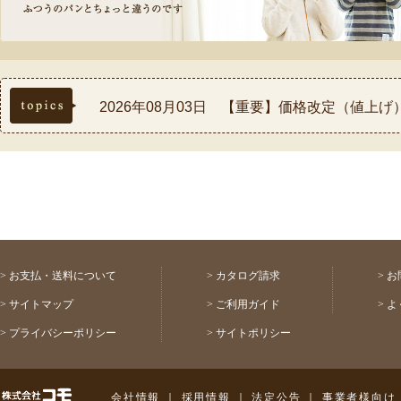
topics
2026年08月03日 【重要】価格改定（値上
2026年07月30日 【重要】熊本県熊本地方
2026年07月17日 ◆お盆休み中の配送スケ
2026年07月03日 【祝！表彰】コモふるさ
2026年08月03日 【重要】配送料金改定(値
>
お支払・送料について
>
カタログ請求
>
お
>
サイトマップ
>
ご利用ガイド
>
よ
>
プライバシーポリシー
>
サイトポリシー
株式会社コモ
会社情報
｜
採用情報
｜
法定公告
｜
事業者様向け