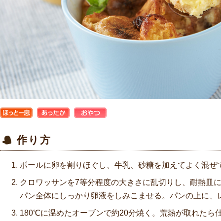
ほっと一
あったか
おやつ
息
作り方
ボールに卵を割りほぐし、牛乳、砂糖を加えてよく混ぜ
クロワッサンを7等分程度の大きさに乱切りし、耐熱皿に
パン全体にしっかり卵液をしみこませる。パンの上に、
180℃に温めたオーブンで約20分焼く。荒熱が取れたら