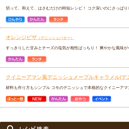
切って、和えて、はさむだけの時短レシピ！ コク深いのにさっぱり
ひんやり
かんたん
ランチ
オレンジピザ
（デニッシュバター）
すっきりした甘みとチーズの塩気が相性ばっちり！ 爽やかな風味が
かんたん
ランチ
クイニーアマン風デニッシュメープルキャラメル(デニ
材料も作り方もシンプル コモのデニッシュで本格的なクイニーアマ
ほっと一
NEW
かんたん
おやつ
イベント
息