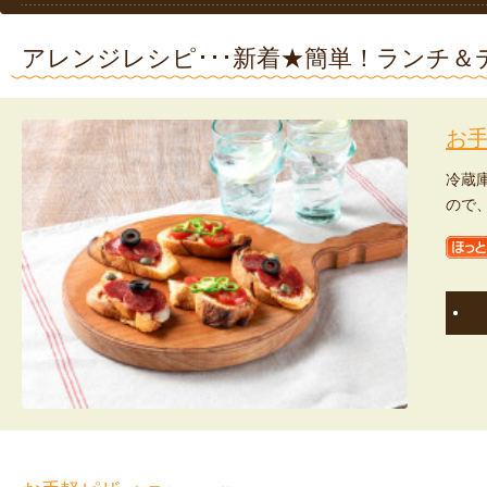
アレンジレシピ･･･新着★簡単！ランチ＆
お
冷蔵
ので
ほっ
息