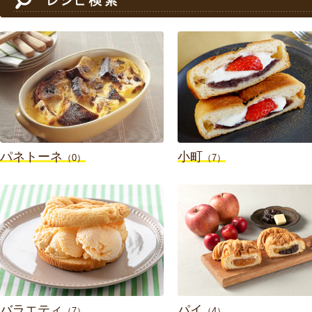
パネトーネ
小町
（0）
（7）
バラエティ
パイ
（7）
（4）