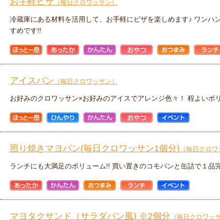
お手軽ピザ
（毎日クロワッサン）
冷蔵庫にある材料を活用して、お手軽にピザを楽しめます♪ ワンハ
すめです!!
ほっと一
あったか
かんたん
おやつ
おつまみ
ランチ
息
アイスパン
（毎日クロワッサン）
お好みのクロワッサン×お好みのアイスでアレンジ色々！ 程よいボ
ほっと一
ひんやり
かんたん
おやつ
イベント
息
照り焼きマヨパン(毎日クロワッサン1個分)
（毎日クロワ
ランチにも大満足のボリューム!! 買い置きのコモパンと缶詰で１品
あったか
かんたん
おつまみ
ランチ
イベント
マヨタクサンド（サラダパン風) ※2個分
（毎日クロワッ