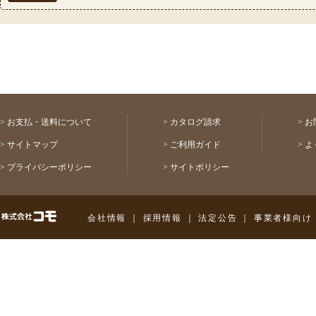
2026年07月30日 【重要】熊本県熊本地方
2026年07月17日 ◆お盆休み中の配送スケ
2026年07月03日 【祝！表彰】コモふるさ
2026年08月03日 【重要】配送料金改定(値
>
お支払・送料について
>
カタログ請求
>
お
>
サイトマップ
>
ご利用ガイド
>
よ
>
プライバシーポリシー
>
サイトポリシー
株式会社コモ
会社情報
｜
採用情報
｜
法定公告
｜
事業者様向け