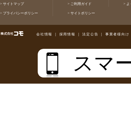
>
サイトマップ
>
ご利用ガイド
>
よ
>
プライバシーポリシー
>
サイトポリシー
株式会社コモ
会社情報
｜
採用情報
｜
法定公告
｜
事業者様向け
スマ